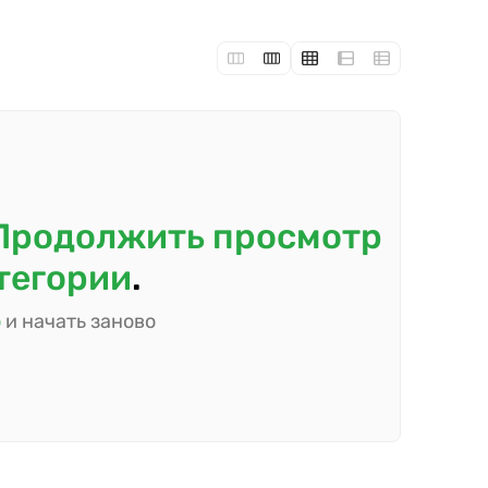
Продолжить просмотр
атегории
.
ю
и начать заново