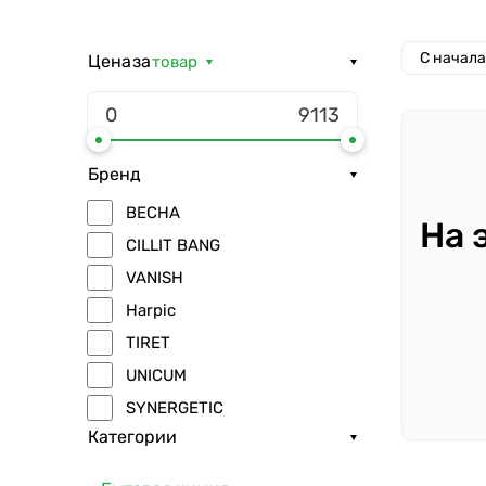
С начал
Цена
за
товар
Бренд
ВЕСНА
На 
CILLIT BANG
VANISH
Harpic
TIRET
UNICUM
SYNERGETIC
Категории
Splat
BioMio