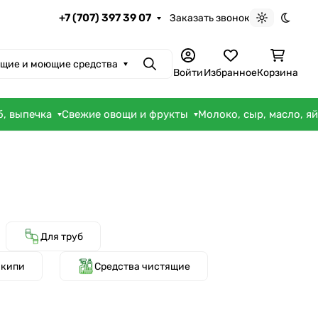
+7 (707) 397 39 07
Заказать звонок
Светлая те
Темна
щие и моющие средства
Поиск
Войти
Избранное
Корзина
б, выпечка
Свежие овощи и фрукты
Молоко, сыр, масло, я
Для труб
акипи
Средства чистящие