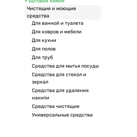
Бытовая химия
MrMuscle
Чистящие и моющие
Туалетный Утенок
средства
Для ванной и туалета
Teksanit
Для ковров и мебели
АИСТ
Для кухни
Chirton
Для полов
Master FRESH
Для труб
Sorti
Средства для мытья посуды
Биолан
Средства для стекол и
AOS
зеркал
Mebelux
Средства для удаления
Выгодная уборка
накипи
Средства чистящие
Watashi
Универсальные средства
Domestos
Deluxe
Yarko