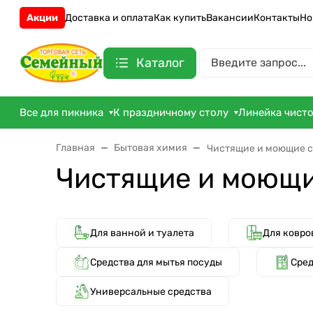
Акции
Доставка и оплата
Как купить
Вакансии
Контакты
Но
Каталог
Все для пикника
К праздничному столу
Линейка чист
Главная
Бытовая химия
Чистящие и моющие с
Чистящие и моющи
Для ванной и туалета
Для ковро
Средства для мытья посуды
Сред
Универсальные средства