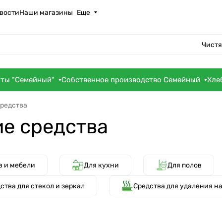
вости
Наши магазины
Еще
Чистя
оты "Семейный"
Собственное производство Семейный
Хле
редства
е средства
в и мебели
Для кухни
Для полов
ства для стекол и зеркал
Средства для удаления н