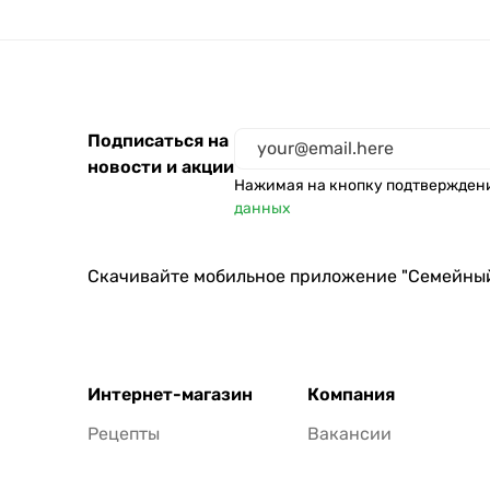
Каждый день
Аромика
Cif
Qualita
Подписаться на
Семейный
новости и акции
Mr Muscle
Нажимая на кнопку подтвержден
данных
365 дней
SCJohnson
Скачивайте мобильное приложение "Семейны
Sа
ANT
Лента
Cotton club
Интернет-магазин
Компания
ЗБК
Рецепты
Вакансии
Чистин
Henkel