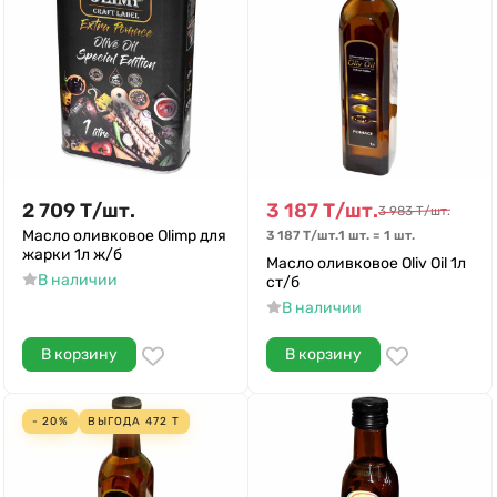
2 709
Т
/
шт.
3 187
Т
/
шт.
3 983
Т
/
шт.
Масло оливковое Olimp для
3 187
Т
/
шт.
1 шт.
=
1
шт.
жарки 1л ж/б
Масло оливковое Oliv Oil 1л
В наличии
ст/б
В наличии
В корзину
В корзину
- 20%
ВЫГОДА
472
Т