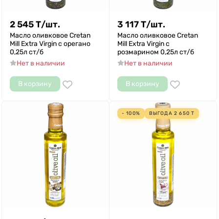
2 545
Т
/
шт.
3 117
Т
/
шт.
Масло оливковое Cretan
Масло оливковое Cretan
Mill Extra Virgin с орегано
Mill Extra Virgin с
0,25л ст/б
розмарином 0,25л ст/б
Нет в наличии
Нет в наличии
В корзину
В корзину
- 100%
ВЫГОДА
2 650
Т