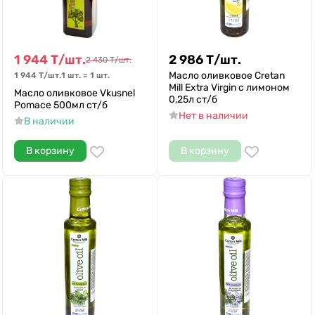
1 944
Т
/
шт.
2 986
Т
/
шт.
2 430
Т
/
шт.
Масло оливковое Cretan
1 944
Т
/
шт.
1 шт.
=
1
шт.
Mill Extra Virgin с лимоном
Масло оливковое Vkusnel
0,25л ст/б
Pomace 500мл ст/б
Нет в наличии
В наличии
В корзину
В корзину