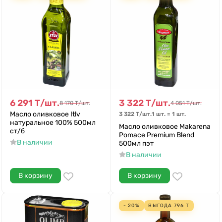
6 291
Т
/
шт.
3 322
Т
/
шт.
8 170
Т
/
шт.
4 051
Т
/
шт.
Масло оливковое Itlv
3 322
Т
/
шт.
1 шт.
=
1
шт.
натуральное 100% 500мл
Масло оливковое Makarena
ст/б
Pomace Premium Blend
В наличии
500мл пэт
В наличии
В корзину
В корзину
- 20%
ВЫГОДА
796
Т