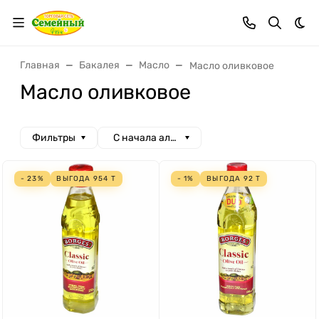
Тем
Главная
Бакалея
Масло
Масло оливковое
Масло оливковое
Фильтры
С начала алфавита
- 23%
ВЫГОДА
954
Т
- 1%
ВЫГОДА
92
Т