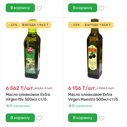
В корзину
В корзину
- 23%
ВЫГОДА
1 960
Т
- 23%
ВЫГОДА
1 838
Т
6 562
Т
/
шт.
6 156
Т
/
шт.
8 522
Т
/
шт.
7 994
Т
/
шт.
Масло оливковое Extra
Масло оливковое Extra
Virgen Itlv 500мл ст/б
Virgen Maestro 500мл ст/б
В наличии
В наличии
В корзину
В корзину