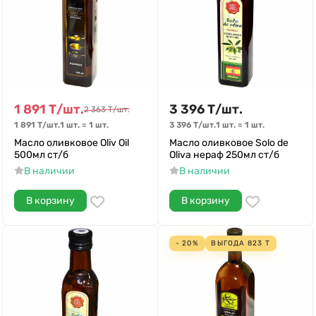
1 891
Т
/
шт.
3 396
Т
/
шт.
2 363
Т
/
шт.
1 891
Т
/
шт.
1 шт.
=
1
шт.
3 396
Т
/
шт.
1 шт.
=
1
шт.
Масло оливковое Oliv Oil
Масло оливковое Solo de
500мл ст/б
Oliva нераф 250мл ст/б
В наличии
В наличии
В корзину
В корзину
- 20%
ВЫГОДА
823
Т