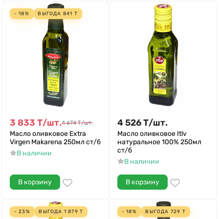
- 18%
ВЫГОДА
841
Т
3 833
Т
/
шт.
4 526
Т
/
шт.
4 674
Т
/
шт.
Масло оливковое Extra
Масло оливковое Itlv
Virgen Makarena 250мл ст/б
натуральное 100% 250мл
ст/б
В наличии
В наличии
В корзину
В корзину
- 23%
ВЫГОДА
1 879
Т
- 18%
ВЫГОДА
729
Т