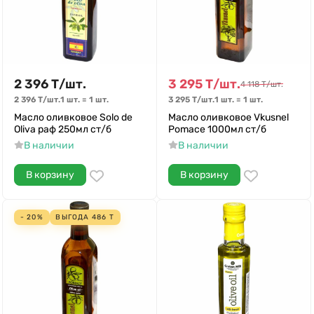
2 396
Т
/
шт.
3 295
Т
/
шт.
4 118
Т
/
шт.
2 396
Т
/
шт.
1 шт.
=
1
шт.
3 295
Т
/
шт.
1 шт.
=
1
шт.
Масло оливковое Solo de
Масло оливковое Vkusnel
Oliva раф 250мл ст/б
Pomace 1000мл ст/б
В наличии
В наличии
В корзину
В корзину
- 20%
ВЫГОДА
486
Т