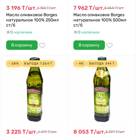
3 196
Т
/
шт.
7 962
Т
/
шт.
4 150
Т
/
шт.
8 054
Т
/
шт.
Масло оливковое Borges
Масло оливковое Borges
натуральное 100% 250мл
натуральное 100% 500мл
ст/б
ст/б
В наличии
В наличии
В корзину
В корзину
- 28%
ВЫГОДА
1 254
Т
- 4%
ВЫГОДА
344
Т
3 225
Т
/
шт.
8 053
Т
/
шт.
4 479
Т
/
шт.
8 397
Т
/
шт.