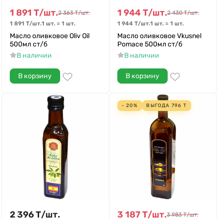
1 891
Т
/
шт.
1 944
Т
/
шт.
2 363
Т
/
шт.
2 430
Т
/
шт.
1 891
Т
/
шт.
1 шт.
=
1
шт.
1 944
Т
/
шт.
1 шт.
=
1
шт.
Масло оливковое Oliv Oil
Масло оливковое Vkusnel
500мл ст/б
Pomace 500мл ст/б
В наличии
В наличии
В корзину
В корзину
- 20%
ВЫГОДА
796
Т
2 396
Т
/
шт.
3 187
Т
/
шт.
3 983
Т
/
шт.