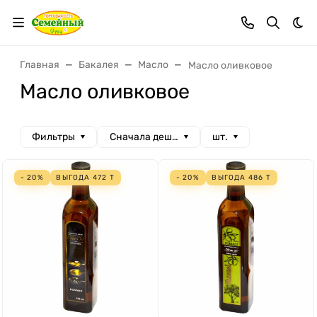
Тем
Главная
Бакалея
Масло
Масло оливковое
Масло оливковое
Фильтры
Сначала дешевые
шт.
- 20%
ВЫГОДА
472
Т
- 20%
ВЫГОДА
486
Т