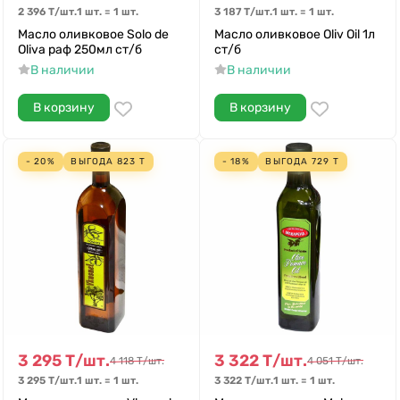
2 396
Т
/
шт.
1 шт.
=
1
шт.
3 187
Т
/
шт.
1 шт.
=
1
шт.
Масло оливковое Solo de
Масло оливковое Oliv Oil 1л
Oliva раф 250мл ст/б
ст/б
В наличии
В наличии
В корзину
В корзину
- 20%
ВЫГОДА
823
Т
- 18%
ВЫГОДА
729
Т
3 295
Т
/
шт.
3 322
Т
/
шт.
4 118
Т
/
шт.
4 051
Т
/
шт.
3 295
Т
/
шт.
1 шт.
=
1
шт.
3 322
Т
/
шт.
1 шт.
=
1
шт.