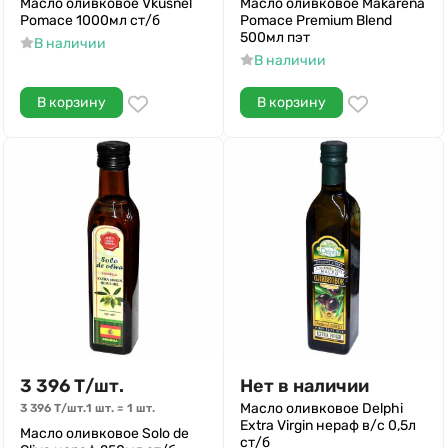
Масло оливковое Vkusnel
Масло оливковое Makarena
Pomace 1000мл ст/б
Pomace Premium Blend
500мл пэт
В наличии
В наличии
В корзину
В корзину
3 396
Т
/
шт.
Нет в наличии
Масло оливковое Delphi
3 396
Т
/
шт.
1 шт.
=
1
шт.
Extra Virgin нераф в/с 0,5л
Масло оливковое Solo de
ст/б