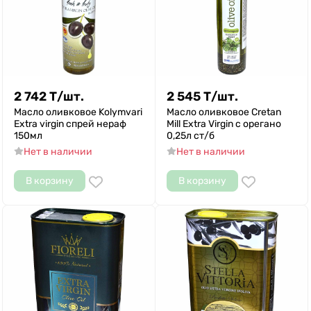
2 742
Т
/
шт.
2 545
Т
/
шт.
Масло оливковое Kolymvari
Масло оливковое Cretan
Extra virgin спрей нераф
Mill Extra Virgin с орегано
150мл
0,25л ст/б
Нет в наличии
Нет в наличии
В корзину
В корзину