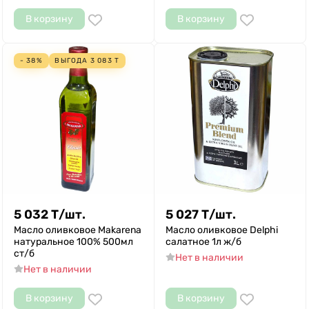
В корзину
В корзину
- 38%
ВЫГОДА
3 083
Т
5 032
Т
/
шт.
5 027
Т
/
шт.
Масло оливковое Makarena
Масло оливковое Delphi
натуральное 100% 500мл
салатное 1л ж/б
ст/б
Нет в наличии
Нет в наличии
В корзину
В корзину