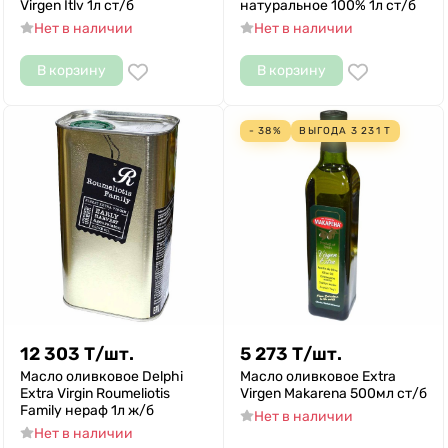
Virgen Itlv 1л ст/б
натуральное 100% 1л ст/б
Нет в наличии
Нет в наличии
В корзину
В корзину
- 38%
ВЫГОДА
3 231
Т
12 303
Т
/
шт.
5 273
Т
/
шт.
Масло оливковое Delphi
Масло оливковое Extra
Еxtra Virgin Roumeliotis
Virgen Makarena 500мл ст/б
Family нераф 1л ж/б
Нет в наличии
Нет в наличии