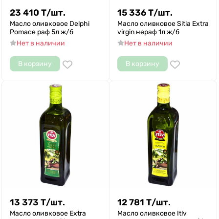
23 410
Т
/
шт.
15 336
Т
/
шт.
Масло оливковое Delphi
Масло оливковое Sitia Extra
Pomace раф 5л ж/б
virgin нераф 1л ж/б
Нет в наличии
Нет в наличии
В корзину
В корзину
13 373
Т
/
шт.
12 781
Т
/
шт.
Масло оливковое Extra
Масло оливковое Itlv