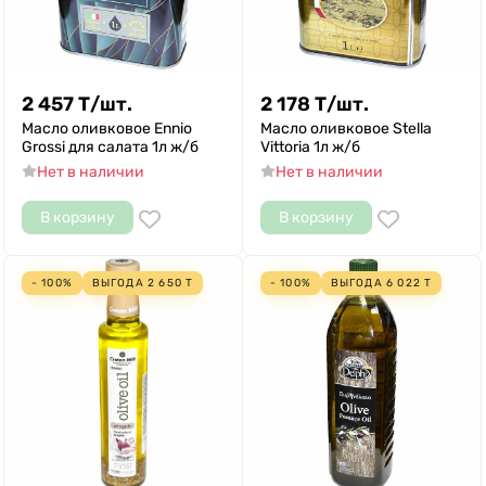
2 457
Т
/
шт.
2 178
Т
/
шт.
Масло оливковое Ennio
Масло оливковое Stella
Grossi для салата 1л ж/б
Vittoria 1л ж/б
Нет в наличии
Нет в наличии
В корзину
В корзину
- 100%
ВЫГОДА
2 650
Т
- 100%
ВЫГОДА
6 022
Т