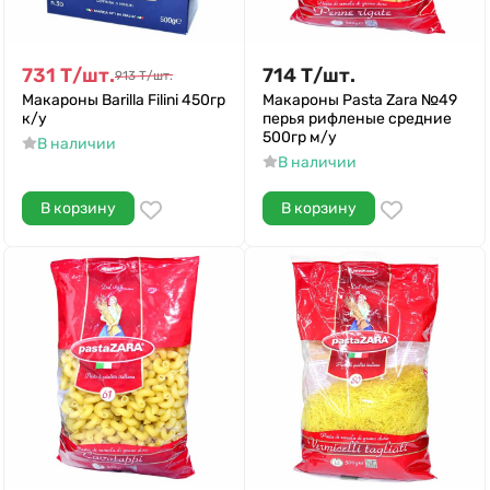
731
Т
/
шт.
714
Т
/
шт.
913
Т
/
шт.
Макароны Barilla Filini 450гр
Макароны Pasta Zara №49
к/у
перья рифленые средние
500гр м/у
В наличии
В наличии
В корзину
В корзину