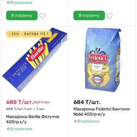
В наличии
В корзину
В корзину
- 20%
ВЫГОДА
172
Т
688
Т
/
шт.
684
Т
/
шт.
860
Т
/
шт.
Макароны Federici бантики
688
Т
/
шт.
1 шт.
=
1
шт.
№66 400гр м/у
Макароны Barilla Фетучче
В наличии
400гр к/у
В наличии