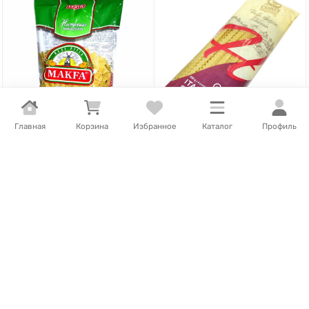
Главная
Корзина
Избранное
Каталог
Профиль
640
Т
/
шт.
638
Т
/
шт.
Макароны Makfa бантики
Макароны Итальянские
400гр м/у
Неаполдитанские волна
350гр м/у
В наличии
В наличии
В корзину
В корзину
- 13%
ВЫГОДА
93
Т
- 13%
ВЫГОДА
93
Т