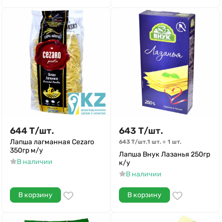
644
Т
/
шт.
643
Т
/
шт.
Лапша лагманная Cezaro
643
Т
/
шт.
1 шт.
=
1
шт.
350гр м/у
Лапша Внук Лазанья 250гр
В наличии
к/у
В наличии
В корзину
В корзину