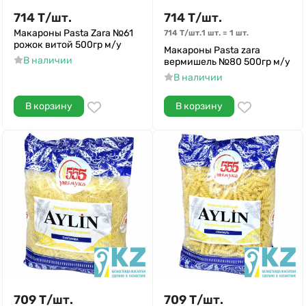
714
Т
/
шт.
714
Т
/
шт.
Макароны Pasta Zara №61
714
Т
/
шт.
1 шт.
=
1
шт.
рожок витой 500гр м/у
Макароны Pasta zara
В наличии
вермишель №80 500гр м/у
В наличии
В корзину
В корзину
709
Т
/
шт.
709
Т
/
шт.