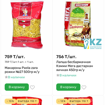
759
Т
/
шт.
756
Т
/
шт.
Лапша бесбармачная
759
Т
/
шт.
1 шт.
=
1
шт.
Кэмми Мега дастархан
Макароны Pasta zara
яичная 450гр м/у
рожки №27 500гр м/у
В наличии
В наличии
В корзину
В корзину
- 13%
ВЫГОДА
110
Т
- 13%
ВЫГОДА
110
Т