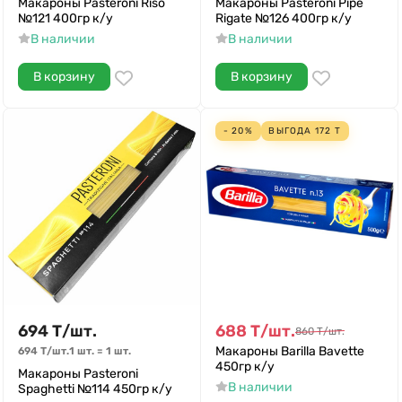
Макароны Pasteroni Riso
Макароны Pasteroni Pipe
№121 400гр к/у
Rigate №126 400гр к/у
В наличии
В наличии
В корзину
В корзину
- 20%
ВЫГОДА
172
Т
694
Т
/
шт.
688
Т
/
шт.
860
Т
/
шт.
Макароны Barilla Bavette
694
Т
/
шт.
1 шт.
=
1
шт.
450гр к/у
Макароны Pasteroni
В наличии
Spaghetti №114 450гр к/у