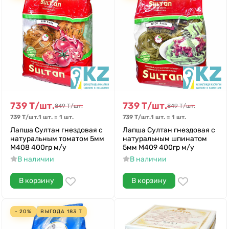
739
Т
/
шт.
739
Т
/
шт.
849
Т
/
шт.
849
Т
/
шт.
739
Т
/
шт.
1 шт.
=
1
шт.
739
Т
/
шт.
1 шт.
=
1
шт.
Лапша Султан гнездовая с
Лапша Султан гнездовая с
натуральным томатом 5мм
натуральным шпинатом
М408 400гр м/у
5мм М409 400гр м/у
В наличии
В наличии
В корзину
В корзину
- 20%
ВЫГОДА
183
Т