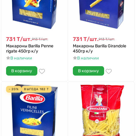
731
Т
/
шт.
731
Т
/
шт.
913
Т
/
шт.
913
Т
/
шт.
Макароны Barilla Penne
Макароны Barilla Girandole
rigate 450гр к/у
450гр к/у
В наличии
В наличии
В корзину
В корзину
- 20%
ВЫГОДА
182
Т