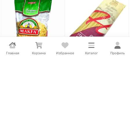
Главная
Корзина
Избранное
Каталог
Профиль
640
Т
/
шт.
638
Т
/
шт.
Макароны Makfa бантики
Макароны Итальянские
400гр м/у
Неаполдитанские волна
350гр м/у
В наличии
В наличии
В корзину
В корзину
- 13%
ВЫГОДА
93
Т
- 13%
ВЫГОДА
93
Т