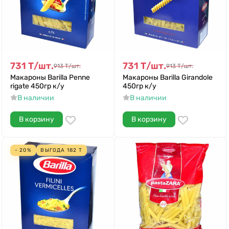
731
Т
/
шт.
731
Т
/
шт.
913
Т
/
шт.
913
Т
/
шт.
Макароны Barilla Penne
Макароны Barilla Girandole
rigate 450гр к/у
450гр к/у
В наличии
В наличии
В корзину
В корзину
- 20%
ВЫГОДА
182
Т