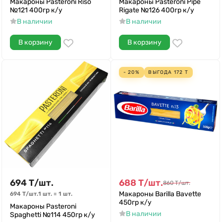
Макароны Pasteroni Riso
Макароны Pasteroni Pipe
№121 400гр к/у
Rigate №126 400гр к/у
В наличии
В наличии
В корзину
В корзину
- 20%
ВЫГОДА
172
Т
694
Т
/
шт.
688
Т
/
шт.
860
Т
/
шт.
Макароны Barilla Bavette
694
Т
/
шт.
1 шт.
=
1
шт.
450гр к/у
Макароны Pasteroni
В наличии
Spaghetti №114 450гр к/у