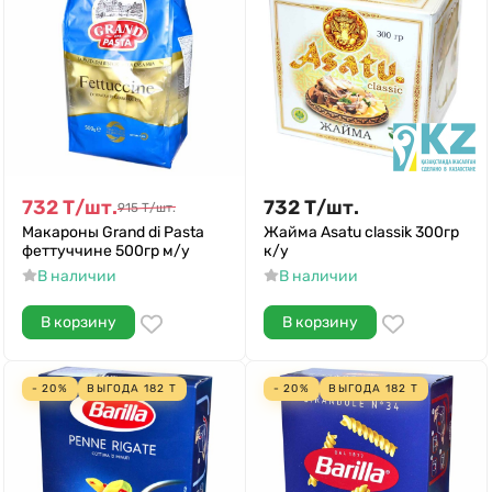
732
Т
/
шт.
732
Т
/
шт.
915
Т
/
шт.
Макароны Grand di Pasta
Жайма Asatu classik 300гр
феттуччине 500гр м/у
к/у
В наличии
В наличии
В корзину
В корзину
- 20%
ВЫГОДА
182
Т
- 20%
ВЫГОДА
182
Т