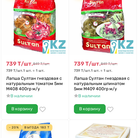
739
Т
/
шт.
739
Т
/
шт.
849
Т
/
шт.
849
Т
/
шт.
739
Т
/
шт.
1 шт.
=
1
шт.
739
Т
/
шт.
1 шт.
=
1
шт.
Лапша Султан гнездовая с
Лапша Султан гнездовая с
натуральным томатом 5мм
натуральным шпинатом
М408 400гр м/у
5мм М409 400гр м/у
В наличии
В наличии
В корзину
В корзину
- 20%
ВЫГОДА
183
Т