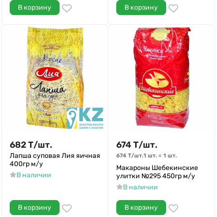
В корзину
В корзину
682
Т
/
шт.
674
Т
/
шт.
Лапша суповая Лия яичная
674
Т
/
шт.
1 шт.
=
1
шт.
400гр м/у
Макароны Шебекинские
В наличии
улитки №295 450гр м/у
В наличии
В корзину
В корзину