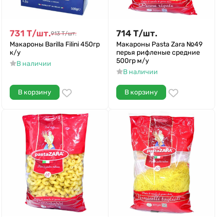
731
Т
/
шт.
714
Т
/
шт.
913
Т
/
шт.
Макароны Barilla Filini 450гр
Макароны Pasta Zara №49
к/у
перья рифленые средние
500гр м/у
В наличии
В наличии
В корзину
В корзину