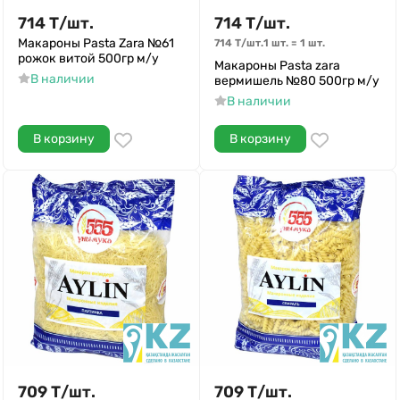
714
Т
/
шт.
714
Т
/
шт.
Макароны Pasta Zara №61
714
Т
/
шт.
1 шт.
=
1
шт.
рожок витой 500гр м/у
Макароны Pasta zara
В наличии
вермишель №80 500гр м/у
В наличии
В корзину
В корзину
709
Т
/
шт.
709
Т
/
шт.