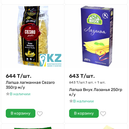
644
Т
/
шт.
643
Т
/
шт.
Лапша лагманная Cezaro
643
Т
/
шт.
1 шт.
=
1
шт.
350гр м/у
Лапша Внук Лазанья 250гр
В наличии
к/у
В наличии
В корзину
В корзину