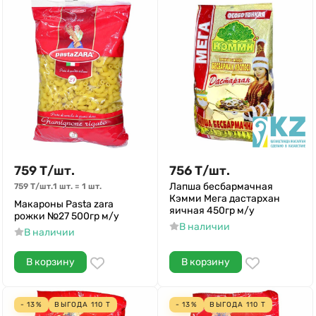
759
Т
/
шт.
756
Т
/
шт.
Лапша бесбармачная
759
Т
/
шт.
1 шт.
=
1
шт.
Кэмми Мега дастархан
Макароны Pasta zara
яичная 450гр м/у
рожки №27 500гр м/у
В наличии
В наличии
В корзину
В корзину
- 13%
ВЫГОДА
110
Т
- 13%
ВЫГОДА
110
Т