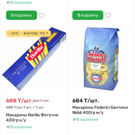
В наличии
В корзину
В корзину
- 20%
ВЫГОДА
172
Т
688
Т
/
шт.
684
Т
/
шт.
860
Т
/
шт.
Макароны Federici бантики
688
Т
/
шт.
1 шт.
=
1
шт.
№66 400гр м/у
Макароны Barilla Фетучче
В наличии
400гр к/у
В наличии