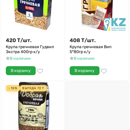
420
Т
/
шт.
408
Т
/
шт.
Крупа гречневая Гудвил
Крупа гречневая Вип
Экстра 400гр к/у
5*80гр к/у
В наличии
В наличии
В корзину
В корзину
- 15%
ВЫГОДА
72
Т