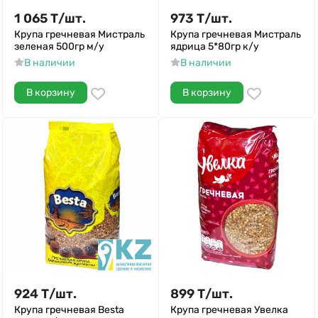
1 065
Т
/
шт.
973
Т
/
шт.
Крупа гречневая Мистраль
Крупа гречневая Мистраль
зеленая 500гр м/у
ядрица 5*80гр к/у
В наличии
В наличии
В корзину
В корзину
924
Т
/
шт.
899
Т
/
шт.
Крупа гречневая Besta
Крупа гречневая Увелка