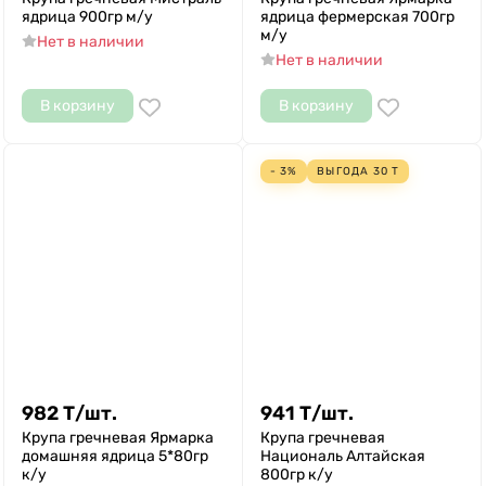
ядрица 900гр м/у
ядрица фермерская 700гр
м/у
Нет в наличии
Нет в наличии
В корзину
В корзину
- 3%
ВЫГОДА
30
Т
982
Т
/
шт.
941
Т
/
шт.
Крупа гречневая Ярмарка
Крупа гречневая
домашняя ядрица 5*80гр
Националь Алтайская
к/у
800гр к/у