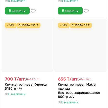
В наличии
В наличии
В корзину
В корзину
- 18%
ВЫГОДА
153
Т
- 10%
ВЫГОДА
72
Т
700
Т
/
шт.
655
Т
/
шт.
853
Т
/
шт.
727
Т
/
шт.
Крупка гречневая Увелка
Крупа гречневая Makfa
5*80гр к/у
ядрица
быстроразваривающаяся
В наличии
800гр м/у
В наличии