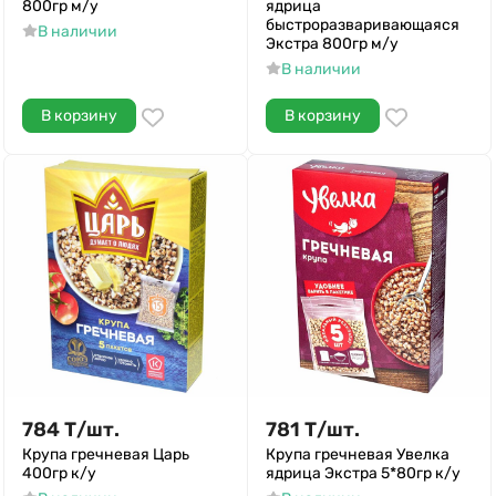
800гр м/у
ядрица
быстроразваривающаяся
В наличии
Экстра 800гр м/у
В наличии
В корзину
В корзину
784
Т
/
шт.
781
Т
/
шт.
Крупа гречневая Царь
Крупа гречневая Увелка
400гр к/у
ядрица Экстра 5*80гр к/у