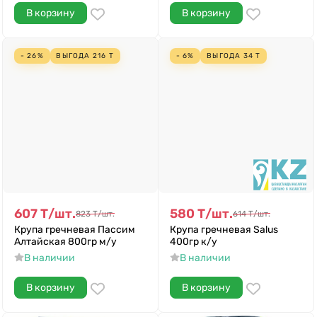
В корзину
В корзину
- 26%
ВЫГОДА
216
Т
- 6%
ВЫГОДА
34
Т
607
Т
/
шт.
580
Т
/
шт.
823
Т
/
шт.
614
Т
/
шт.
Крупа гречневая Пассим
Крупа гречневая Salus
Алтайская 800гр м/у
400гр к/у
В наличии
В наличии
В корзину
В корзину