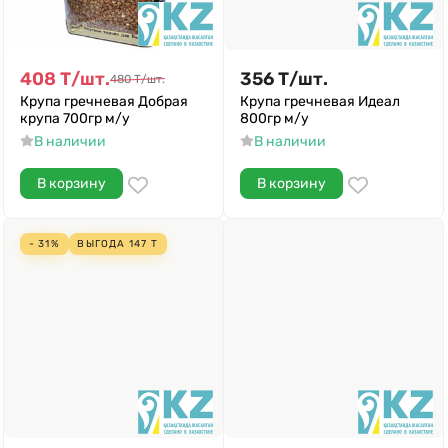
408
Т
/
шт.
356
Т
/
шт.
480
Т
/
шт.
Крупа гречневая Добрая
Крупа гречневая Идеал
крупа 700гр м/у
800гр м/у
В наличии
В наличии
В корзину
В корзину
- 31%
ВЫГОДА
147
Т