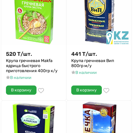
520
Т
/
шт.
441
Т
/
шт.
Крупа гречневая Makfa
Крупа гречневая Вип
ядрица быстрого
800гр м/у
приготовления 400гр к/у
В наличии
В наличии
В корзину
В корзину