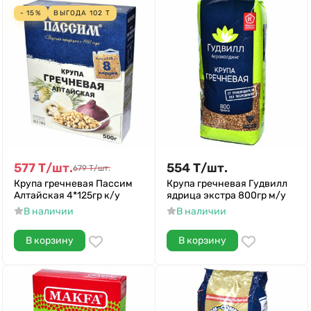
- 15%
ВЫГОДА
102
Т
577
Т
/
шт.
554
Т
/
шт.
679
Т
/
шт.
Крупа гречневая Пассим
Крупа гречневая Гудвилл
Алтайская 4*125гр к/у
ядрица экстра 800гр м/у
В наличии
В наличии
В корзину
В корзину